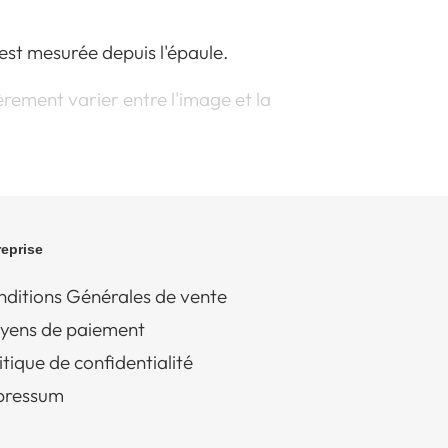
est mesurée depuis l'épaule.
rement varier entre l'image et la
reprise
ditions Générales de vente
yens de paiement
itique de confidentialité
pressum