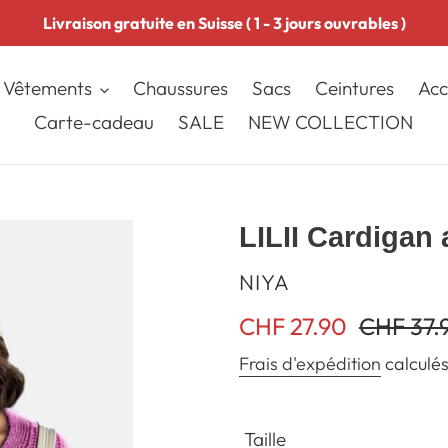
Livraison gratuite en Suisse ( 1 - 3 jours ouvrables )
Vêtements
Chaussures
Sacs
Ceintures
Acc
Carte-cadeau
SALE
NEW COLLECTION
LILII Cardigan
DISTRIBUTEUR
NIYA
Prix
CHF 27.90
Prix
CHF 37.
réduit
normal
Frais d'expédition
calculés
Taille