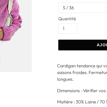
Quantité
AJO
Ajout
d'un
Cardigan tendance qui vo
produit
saisons froides. Fermetu
à
longues.
votre
Dimensions : Vérifier vos
panier
Matière : 30% Laine / 70 