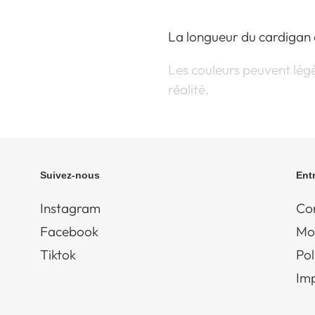
La longueur du cardigan 
Les couleurs peuvent légè
réalité.
Suivez-nous
Ent
Instagram
Con
Facebook
Mo
Tiktok
Pol
Im