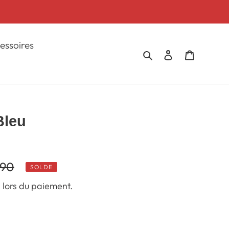
essoires
Rechercher
Se connecter
Panier
Bleu
.90
SOLDE
 lors du paiement.