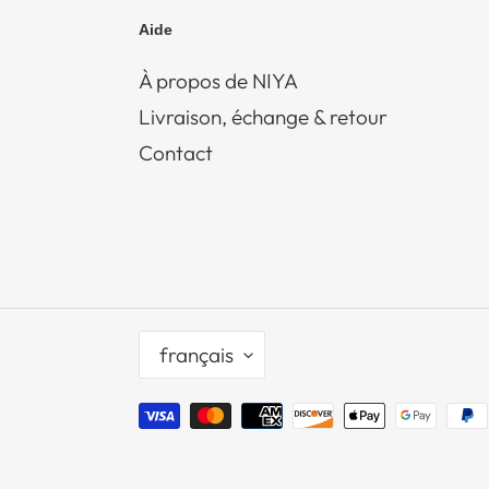
Aide
À propos de NIYA
Livraison, échange & retour
Contact
L
français
A
N
G
Moyens
U
de
E
paiement