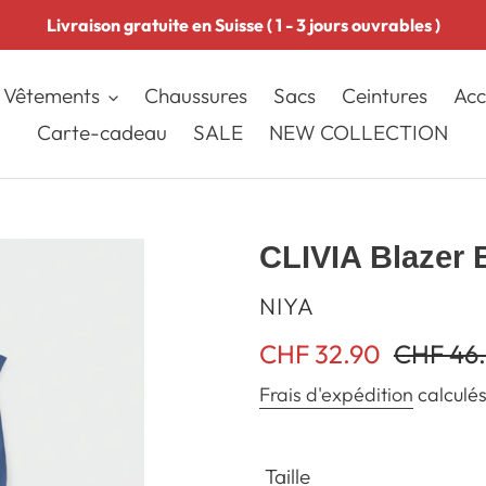
Livraison gratuite en Suisse ( 1 - 3 jours ouvrables )
Vêtements
Chaussures
Sacs
Ceintures
Acc
Carte-cadeau
SALE
NEW COLLECTION
CLIVIA Blazer 
DISTRIBUTEUR
NIYA
Prix
CHF 32.90
Prix
CHF 46
réduit
normal
Frais d'expédition
calculés
Taille