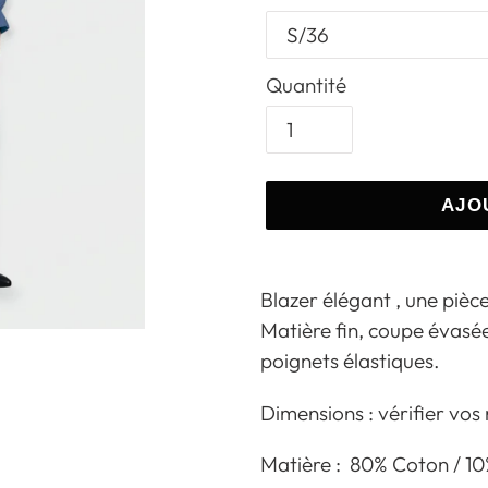
Quantité
AJO
Ajout
d'un
Blazer élégant , une piè
produit
Matière fin, coupe évasée
à
poignets élastiques.
votre
Dimensions : vérifier vos
panier
Matière : 80% Coton / 10