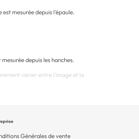
 est mesurée depuis l'épaule.
t mesurée depuis les hanches.
rement varier entre l'image et la
reprise
ditions Générales de vente