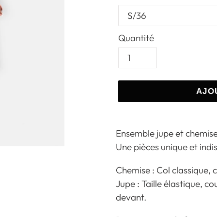
Quantité
AJO
Ajout
d'un
Ensemble jupe et chemise 
produit
Une pièces unique et ind
à
Chemise : Col classique, c
votre
Jupe : Taille élastique, c
panier
devant.