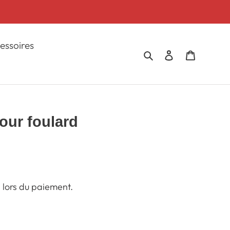
essoires
Rechercher
Se connecter
Panier
our foulard
 lors du paiement.