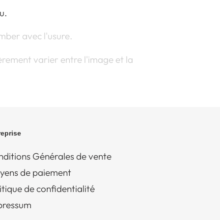
u.
ber avec l'usure.
rement varier entre l'image et la
reprise
ditions Générales de vente
yens de paiement
itique de confidentialité
pressum