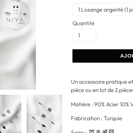
Quantité
AJO
Ajout
d'un
Un accessoire pratique et
produit
pièce ou en lot de 2 pièce
à
Matière : 90% Acier 10% 
votre
panier
Fabrication : Turquie
Soins :