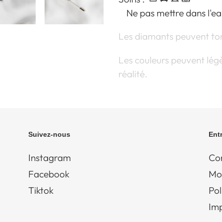
Ne pas mettre dans l'ea
Les diamants peuvent tom
Les couleurs peuvent légè
réalité.
Suivez-nous
Ent
Instagram
Con
Facebook
Mo
Tiktok
Pol
Im