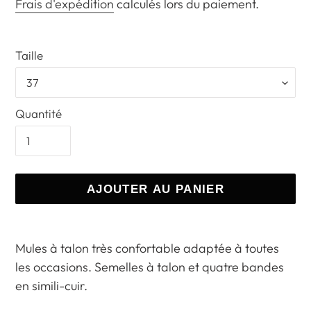
normal
Frais d'expédition
calculés lors du paiement.
Taille
Quantité
AJOUTER AU PANIER
Ajout
d'un
Mules à talon très confortable adaptée à toutes
produit
les occasions. Semelles à talon et quatre bandes
à
en simili-cuir.
votre