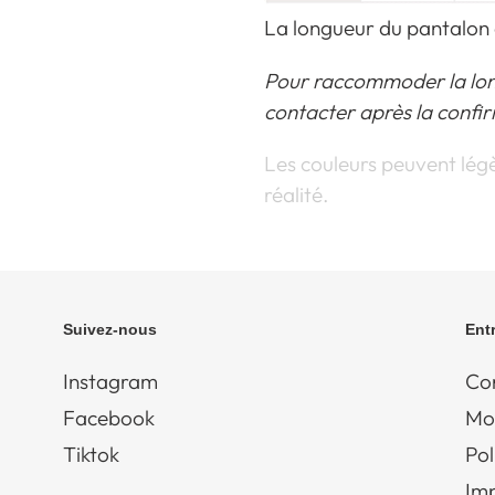
La longueur du pantalon e
Pour raccommoder la lon
contacter après la conf
Les couleurs peuvent légè
réalité.
Suivez-nous
Ent
Instagram
Con
Facebook
Mo
Tiktok
Pol
Im