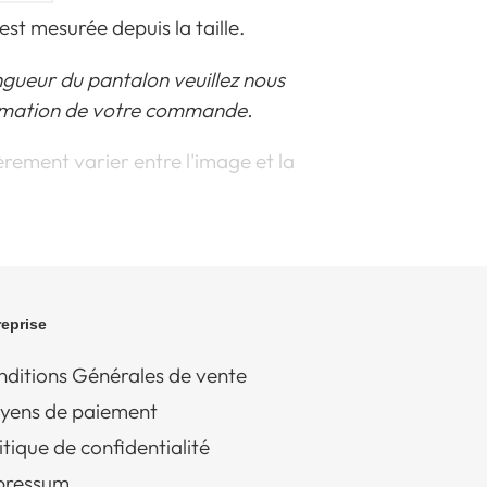
st mesurée depuis la taille.
gueur du pantalon veuillez nous
irmation de votre commande.
rement varier entre l'image et la
reprise
ditions Générales de vente
yens de paiement
itique de confidentialité
pressum