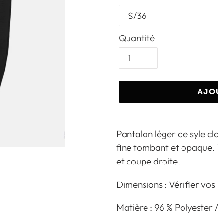
Quantité
AJO
Ajout
d'un
Pantalon léger de syle cla
produit
fine tombant et opaque. 
à
et coupe droite.
votre
Dimensions : Vérifier vos
panier
Matière : 96 % Polyester 