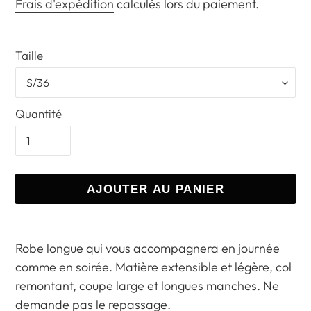
réduit
normal
Frais d'expédition
calculés lors du paiement.
Taille
Quantité
AJOUTER AU PANIER
Ajout
d'un
Robe longue qui vous accompagnera en journée
produit
comme en soirée. Matière extensible et légère, col
à
remontant, coupe large et longues manches. Ne
votre
demande pas le repassage.