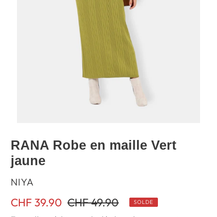
RANA Robe en maille Vert
jaune
DISTRIBUTEUR
NIYA
Prix
CHF 39.90
Prix
CHF 49.90
SOLDE