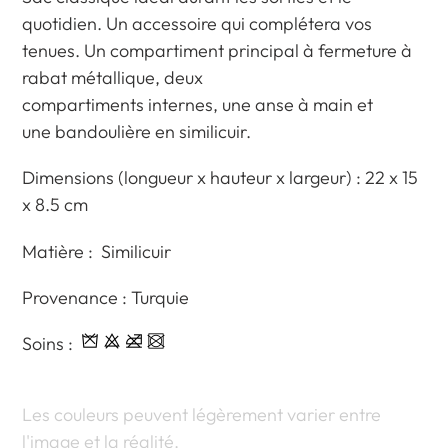
produit
quotidien. Un accessoire qui complétera vos
à
tenues.
Un compartiment principal à fermeture à
votre
rabat métallique, deux
panier
compartiments internes,
une anse à main et
une bandoulière en similicuir.
Dimensions (longueur x hauteur x largeur) : 22 x 15
x 8.5 cm
Matière : Similicuir
Provenance : Turquie
Soins :
Les couleurs peuvent légèrement varier entre
l'image et la réalité.