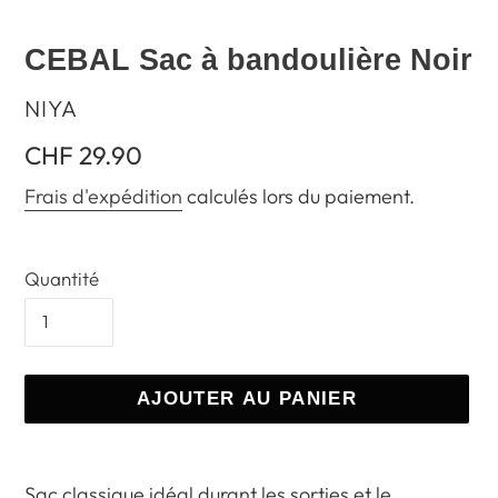
CEBAL Sac à bandoulière Noir
DISTRIBUTEUR
NIYA
Prix
CHF 29.90
normal
Frais d'expédition
calculés lors du paiement.
Quantité
AJOUTER AU PANIER
Ajout
d'un
Sac classique idéal durant les sorties et le