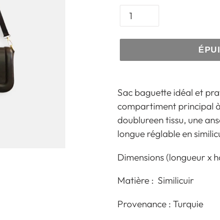
ÉPU
Ajout
d'un
Sac baguette idéal et pra
produit
compartiment principal 
à
doublureen tissu,
une ans
votre
longue réglable en similic
panier
Dimensions (longueur x ha
Matière : Similicuir
Provenance : Turquie