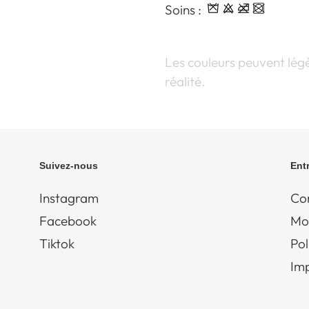
Soins :
Les couleurs peuvent légè
réalité.
Suivez-nous
Ent
Instagram
Con
Facebook
Mo
Tiktok
Pol
Im