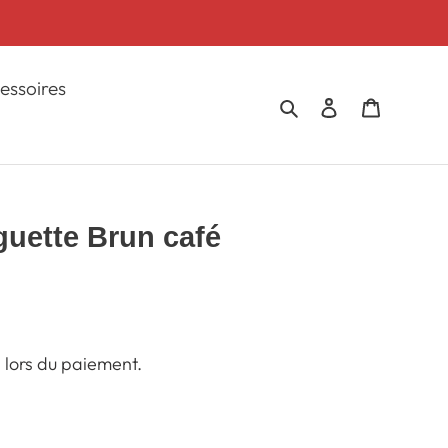
essoires
Rechercher
Se connecter
Panier
uette Brun café
 lors du paiement.