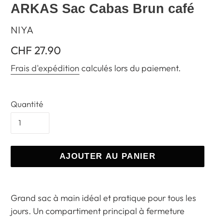
ARKAS Sac Cabas Brun café
DISTRIBUTEUR
NIYA
Prix
CHF 27.90
normal
Frais d'expédition
calculés lors du paiement.
Quantité
AJOUTER AU PANIER
Ajout
d'un
Grand sac à main idéal et pratique pour tous les
produit
jours. Un compartiment principal à fermeture