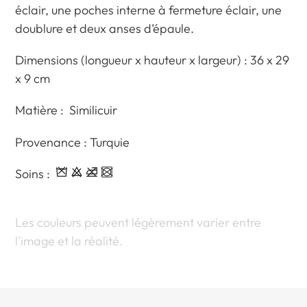
à
éclair, une poches interne à fermeture éclair, une
votre
doublure et d
eux anses d’épaule.
panier
Dimensions (longueur x hauteur x largeur) : 36 x 29
x 9 cm
Matière : Similicuir
Provenance : Turquie
Soins :
Les couleurs peuvent légèrement varier entre
l'image et la réalité.