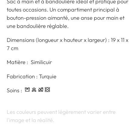
d'un
Sac à main et à bandoulière idéal et pratique pour
produit
toutes occasions. Un compartiment principal à
à
bouton-pression aimanté,
une anse pour main et
votre
une bandoulière réglable.
panier
Dimensions (longueur x hauteur x largeur) :
19 x 11 x
7 cm
Matière : Similicuir
Fabrication : Turquie
Soins :
Les couleurs peuvent légèrement varier entre
l'image et la réalité.