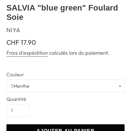
SALVIA "blue green" Foulard
Soie
DISTRIBUTEUR
NIYA
Prix
CHF 17.90
normal
Frais d'expédition
calculés lors du paiement.
Couleur
Quantité
AJOUTER AU PANIER