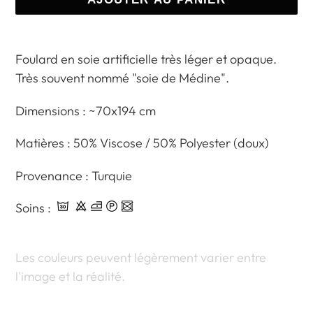
Ajout
d'un
Foulard en soie artificielle très léger et opaque.
produit
Très souvent nommé "soie de Médine".
à
Dimensions :
~70x194 cm
votre
panier
Matières :
50% Viscose / 50% Polyester (doux)
Provenance : Turquie
Soins :
Les couleurs peuvent légèrement varier entre
l'image et la réalité.