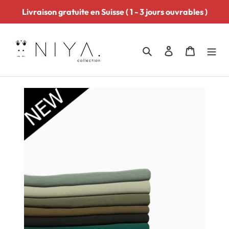
Passer
Livraison gratuite en Suisse ( 1 - 3 jours ouvrables )
au
contenu
Rechercher
Se connecter
Panier